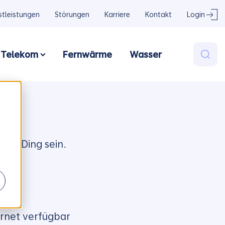
stleistungen
Störungen
Karriere
Kontakt
Login
Telekom
Fernwärme
Wasser
om
 submenu for Strom
Show submenu for Strom
ein Ding sein.
ernet verfügbar