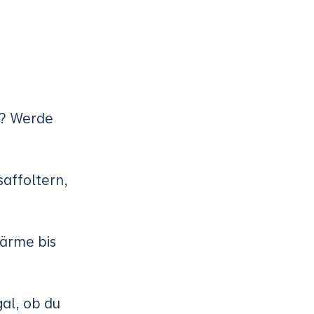
u? Werde
affoltern,
Wärme bis
gal, ob du