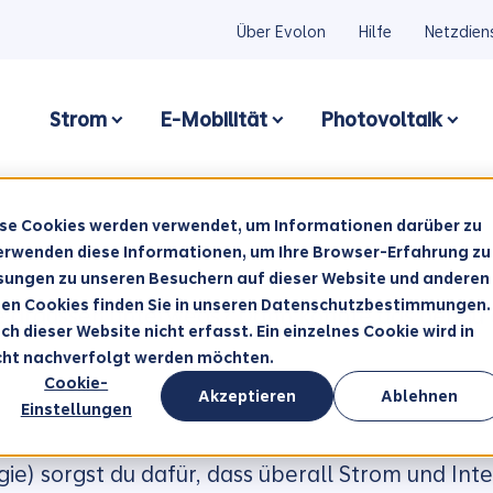
Über Evolon
Hilfe
Netzdien
Strom
E-Mobilität
Photovoltaik
Show submenu for Strom
Show submenu for Str
Show
ese Cookies werden verwendet, um Informationen darüber zu
verwenden diese Informationen, um Ihre Browser-Erfahrung zu
sungen zu unseren Besuchern auf dieser Website und anderen
ten Cookies finden Sie in unseren Datenschutzbestimmungen.
e draussen unterwegs? Dann könnte das genau d
 dieser Website nicht erfasst. Ein einzelnes Cookie wird in
icht nachverfolgt werden möchten.
Cookie-
Akzeptieren
Ablehnen
Einstellungen
gie) sorgst du dafür, dass überall Strom und Int