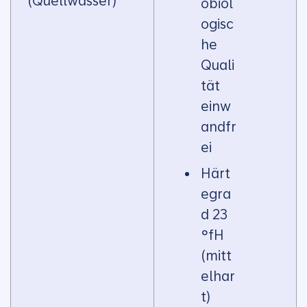
(Quellwasser)
obiol
ogisc
he
Quali
tät
einw
andfr
ei
Härt
egra
d 23
°fH
(mitt
elhar
t)