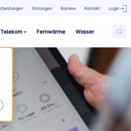
stleistungen
Störungen
Karriere
Kontakt
Login
Telekom
Fernwärme
Wasser
om
 submenu for Strom
Show submenu for Strom