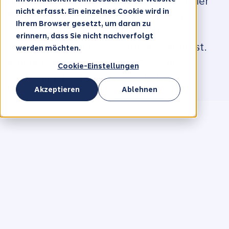
unserem riesigen Adventskalender an der
nicht erfasst. Ein einzelnes Cookie wird in
Beundengasse 1 in Lyss. Hinter jedem
Ihrem Browser gesetzt, um daran zu
Fenster verbirgt sich ein attraktiver
erinnern, dass Sie nicht nachverfolgt
Tagespreis, welcher 24 Stunden gültig ist.
werden möchten.
Machen Sie mit und nehmen Sie an der
Cookie-Einstellungen
Verlosung des Tagespreises teil.
Akzeptieren
Ablehnen