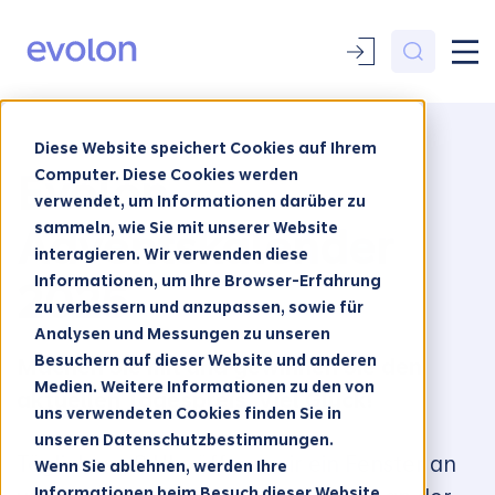
Diese Website speichert Cookies auf Ihrem
Computer. Diese Cookies werden
Evolon
verwendet, um Informationen darüber zu
sammeln, wie Sie mit unserer Website
Adventskalender
interagieren. Wir verwenden diese
Informationen, um Ihre Browser-Erfahrung
2025
zu verbessern und anzupassen, sowie für
Analysen und Messungen zu unseren
Besuchern auf dieser Website und anderen
Machen Sie mit und gewinnen Sie den
Medien. Weitere Informationen zu den von
aktuellen Tagespreis. Viel Glück!
uns verwendeten Cookies finden Sie in
unseren Datenschutzbestimmungen.
Täglich um 8 Uhr öffnen wir ein Fenster an
Wenn Sie ablehnen, werden Ihre
Informationen beim Besuch dieser Website